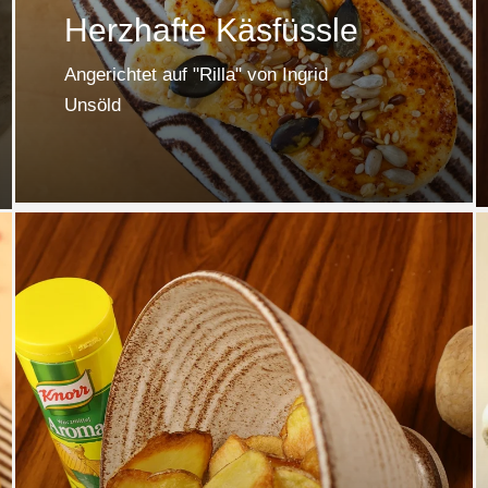
Herzhafte Käsfüssle
Angerichtet auf "Rilla" von Ingrid
Unsöld