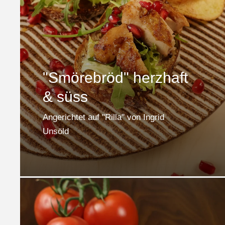
"Smörebröd" herzhaft
& süss
Angerichtet auf "Rilla" von Ingrid
Unsöld